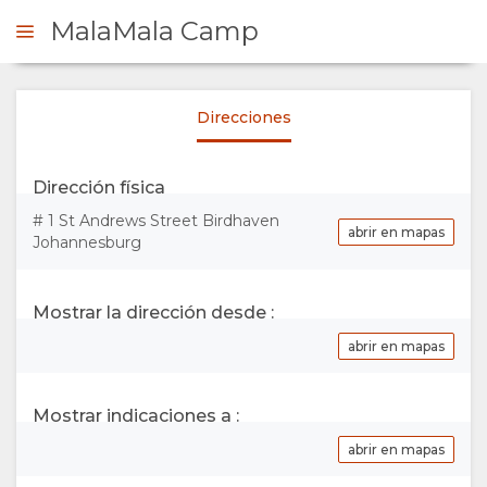
MalaMala Camp
Direcciones
ONSULTAR
Dirección física
RESUMEN
# 1 St Andrews Street Birdhaven
abrir en mapas
Johannesburg
QUIÉNES
SOMOS
Mostrar la dirección desde :
abrir en mapas
POR QUÉ
ESTANCIA
QUEDARSE
TIPOS DE
GALERÍA
Mostrar indicaciones a :
abrir en mapas
AQUÍ
HABITACIÓN
IMÁGENES
DISFRUTAR