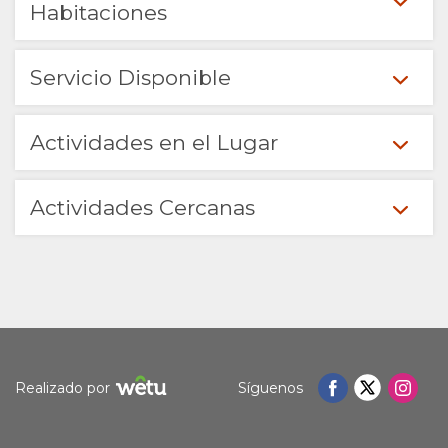
Habitaciones
IMÁGENES
MAPA
VÍDEOS
UBICACIÓN
CONTACTO
Servicio Disponible
DESCARGAR
DIRECCIONES
CAMBIAR
Actividades en el Lugar
VÍDEOS
IDIOMA
Actividades Cercanas
ALEMÁN
FRANCÉS
ITALIANO
HOLANDÉS
Realizado por
Síguenos
NORWEGIAN