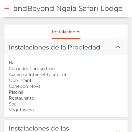
andBeyond Ngala Safari Lodge
Instalaciones
ONSULTAR
Instalaciones de la Propiedad
RESUMEN
Bar
QUIÉNES
Comedor Comunitario
Acceso a Internet (Gratuito)
Club Infantil
SOMOS
Conexión Móvil
Piscina
INSTALACIONES
Restaurante
Spa
Vegetariano
DOCUMENTOS
GALERÍA
Instalaciones de las