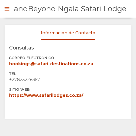
andBeyond Ngala Safari Lodge
Informacion de Contacto
ONSULTAR
Consultas
RESUMEN
CORREO ELECTRÓNICO
bookings@safari-destinations.co.za
QUIÉNES
TEL
+27823228357
SOMOS
SITIO WEB
https://www.safarilodges.co.za/
INSTALACIONES
GALERÍA
DOCUMENTOS
IMÁGENES
MAPA
VÍDEOS
UBICACIÓN
CONTACTO