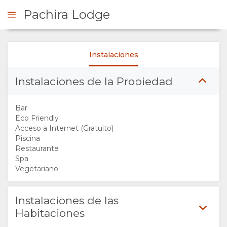
Pachira Lodge
Instalaciones
ERVE AHORA
Instalaciones de la Propiedad
RESUMEN
Bar
QUIÉNES
Eco Friendly
Acceso a Internet (Gratuito)
Piscina
SOMOS
Restaurante
Spa
POR QUÉ
Vegetariano
QUEDARSE
Instalaciones de las
Habitaciones
AQUÍ