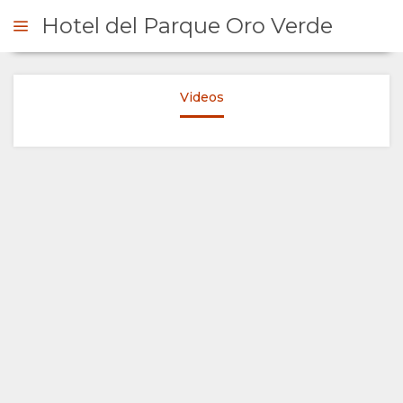
Hotel del Parque Oro Verde
Videos
NFRAGEN
ÜBERSICHT
ÜBER
UNS
WARUM HIER
AUFENTHALT
ÜBERNACHTEN
ZIMMERKATEGORIE
GALERIE
EINRICHTUNGEN
FOTOS