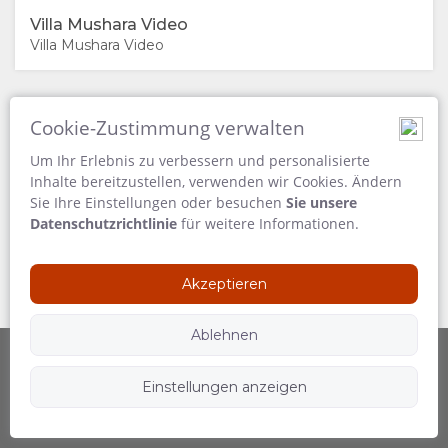
DOKUMENTE
VIDEOS
Villa Mushara Video
Villa Mushara Video
VIDEOS
HERUNTERLADEN
Cookie-Zustimmung verwalten
Um Ihr Erlebnis zu verbessern und personalisierte
GENIESSEN
Inhalte bereitzustellen, verwenden wir Cookies. Ändern
Sie Ihre Einstellungen oder besuchen
Sie unsere
AKTIVITÄTEN
LANDKARTE
Datenschutzrichtlinie
für weitere Informationen.
RESTAURANT
ORT
KONTAKT
Akzeptieren
WEGBESCHREIBUNGEN
SPRACHE
Ablehnen
WECHSELN
Einstellungen anzeigen
Betrieben durch
Folgen Sie uns
SPANISCH