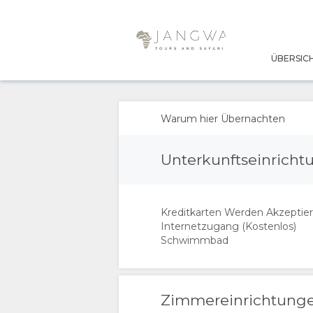
ÜBERSIC
ÜBERSICHT
ÜBER
Warum hier Übernachten
UNS
Unterkunftseinrich
WARUM HIER
Kreditkarten Werden Akzeptier
ÜBERNACHTEN
Internetzugang (Kostenlos)
Schwimmbad
EINRICHTUNGEN
DOKUMENTE
Zimmereinrichtung