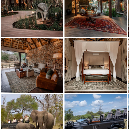
Dulini Moya - Hauptpool
Dulini Moya - Suite Lounge
Dulini Moya - Suite mit Schlafzimmer
Dulini Moya - Suite mit beheiztem Tauchbecken und Te
Dulini - Game Drives
Dulini - Game Drives
Dulini - Safari-Fahrzeug
Dulini - Safari-Fahrzeug