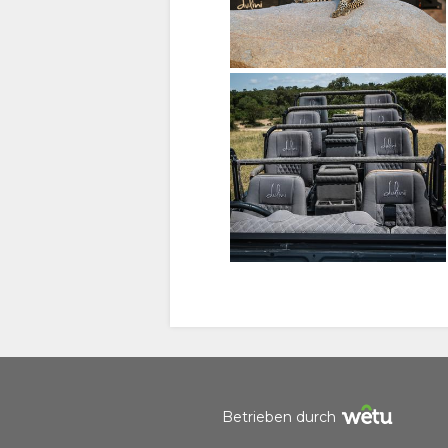
Cookie-Zustimmung verwalten
Um Ihr Erlebnis zu verbessern und personalisierte Inhalte be
verwenden wir Cookies. Ändern Sie Ihre Einstellungen ode
Datenschutzrichtlinie
für weitere Informationen.
Akzeptieren
Ablehnen
Einstellungen
Betrieben durch