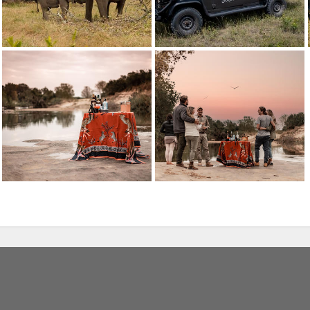
Dulini - Safari-Fahrzeug
Dulini - Sonnenuntergänge
Dulini - Sonnenuntergänge
reitzustellen,
r besuchen
Sie unsere
 anzeigen