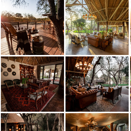
Dulini Moya - Hauptpool
Dulini Moya - Winterlounge
Dulini Moya - Hauptlounge
Dulini Moya - Sala
Dulini Moya - Eingang
Dulini Moya - Eingang
Dulini Moya - Eingang
Dulini Moya - Badezimmer