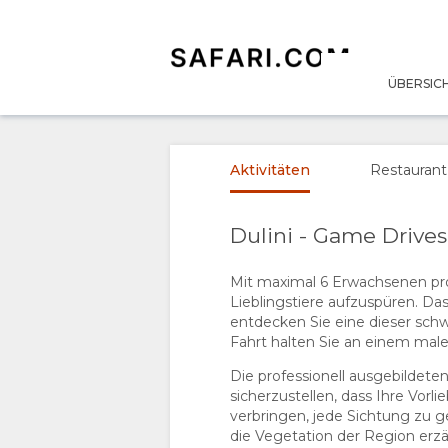
ÜBERSIC
ÜBERSICHT
ÜBER
Aktivitäten
Restaurant
UNS
Dulini - Game Drives
WARUM HIER
AUFENTHALT
Mit maximal 6 Erwachsenen pro
Lieblingstiere aufzuspüren. Da
ÜBERNACHTEN
ZIMMERKATEGORIE
GALERIE
entdecken Sie eine dieser schw
Fahrt halten Sie an einem male
EINRICHTUNGEN
FOTOS
GENIESSEN
Die professionell ausgebildete
sicherzustellen, dass Ihre Vorl
DOKUMENTE
BILDER
AKTIVITÄTEN
verbringen, jede Sichtung zu 
die Vegetation der Region erzä