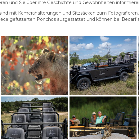
zieren und Sie über ihre Geschichte und Gewohnheiten informiere
i sind mit Kamerahalterungen und Sitzsäcken zum Fotografieren
leece gefütterten Ponchos ausgestattet und können bei Bedarf