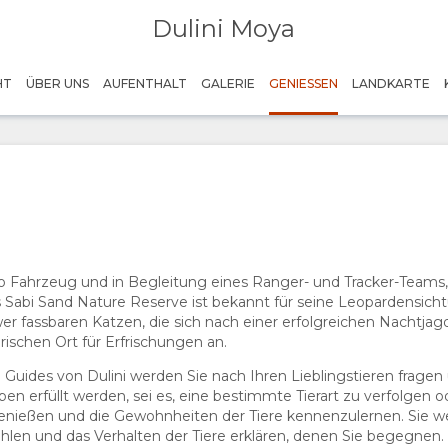
Dulini Moya
HT
ÜBER UNS
AUFENTHALT
GALERIE
GENIESSEN
LANDKARTE
 Fahrzeug und in Begleitung eines Ranger- und Tracker-Teams, 
s Sabi Sand Nature Reserve ist bekannt für seine Leopardensicht
er fassbaren Katzen, die sich nach einer erfolgreichen Nachtja
rischen Ort für Erfrischungen an.
n Guides von Dulini werden Sie nach Ihren Lieblingstieren fragen
ieben erfüllt werden, sei es, eine bestimmte Tierart zu verfolgen
genießen und die Gewohnheiten der Tiere kennenzulernen. Sie 
hlen und das Verhalten der Tiere erklären, denen Sie begegnen. 