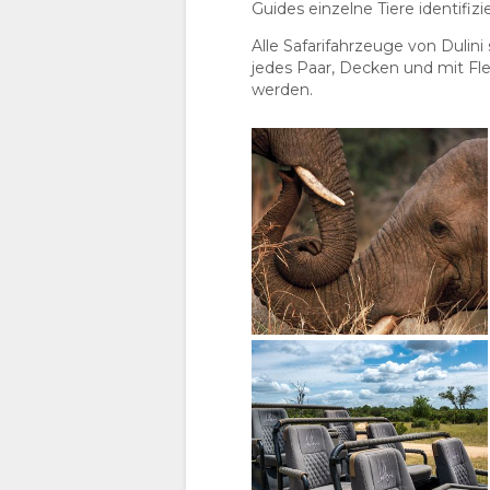
HERUNTERLADEN
RESTAURANT
Guides einzelne Tiere identifi
Alle Safarifahrzeuge von Dulin
VIDEOS
LANDKARTE
jedes Paar, Decken und mit F
werden.
VIDEOS
ORT
KONTAKT
HERUNTERLADEN
WEGBESCHREIBUNGEN
SPRACHE
WECHSELN
SPANISCH
FRANZÖSISCH
ENGLISCH