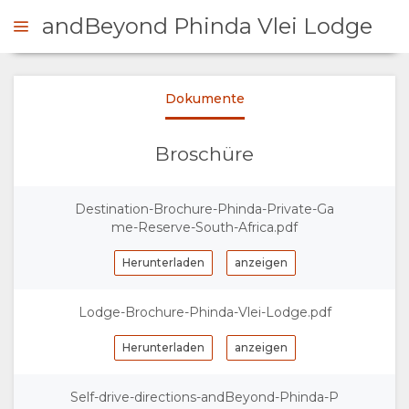
andBeyond Phinda Vlei Lodge
Dokumente
NFRAGEN
Broschüre
ÜBERSICHT
Destination-Brochure-Phinda-Private-Ga
ÜBER
me-Reserve-South-Africa.pdf
UNS
Herunterladen
anzeigen
WARUM HIER
Lodge-Brochure-Phinda-Vlei-Lodge.pdf
ÜBERNACHTEN
Herunterladen
anzeigen
EINRICHTUNGEN
Self-drive-directions-andBeyond-Phinda-P