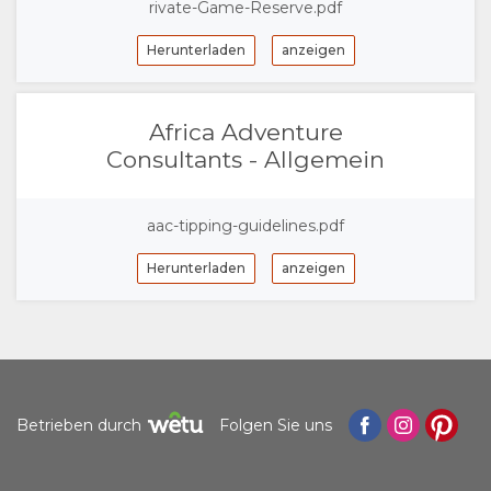
rivate-Game-Reserve.pdf
DOKUMENTE
Herunterladen
anzeigen
AUFENTHALT
Africa Adventure
ZIMMERKATEGORIE
GALERIE
Consultants - Allgemein
FOTOS
GENIESSEN
aac-tipping-guidelines.pdf
VIDEOS
AKTIVITÄTEN
LANDKARTE
Herunterladen
anzeigen
ORT
KONTAKT
WEGBESCHREIBUNGEN
SPRACHE
WECHSELN
Betrieben durch
Folgen Sie uns
SPANISCH