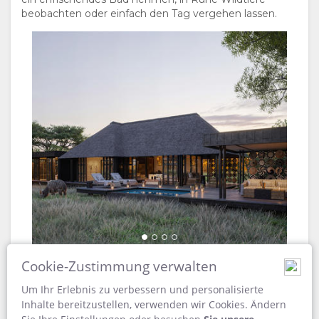
beobachten oder einfach den Tag vergehen lassen.
DOKUMENTE
FOTOS
GENIESSEN
andBeyond
VIDEOS
AKTIVITÄTEN
LANDKARTE
ORT
KONTAKT
WEGBESCHREIBUNGEN
SPRACHE
WECHSELN
SPANISCH
FRANZÖSISCH
ENGLISCH
Cookie-Zustimmung verwalten
Air Conditioning
Bath Towels
Bath
Complimentary Wi-Fi
Um Ihr Erlebnis zu verbessern und personalisierte
Electrical Outlets
En Suite Bathroom
Fan
Hairdryer
Inhalte bereitzustellen, verwenden wir Cookies. Ändern
Hand Towels
Mini Bar
Outside Shower