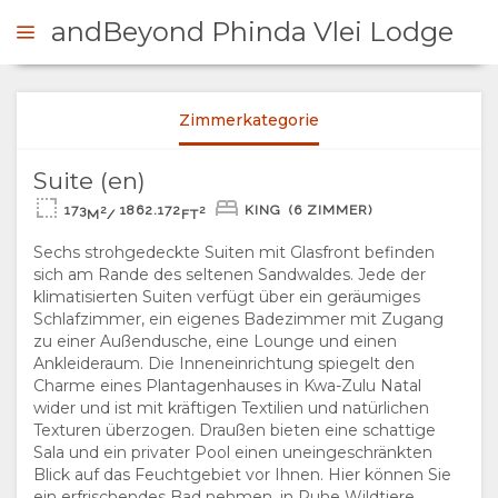
andBeyond Phinda Vlei Lodge
andBeyond
Zimmerkategorie
NFRAGEN
Suite (en)
ÜBERSICHT
andBeyond
173
1862.172
KING
(6 ZIMMER)
2
2
M
/
FT
Sechs strohgedeckte Suiten mit Glasfront befinden
ÜBER
sich am Rande des seltenen Sandwaldes. Jede der
klimatisierten Suiten verfügt über ein geräumiges
UNS
Schlafzimmer, ein eigenes Badezimmer mit Zugang
zu einer Außendusche, eine Lounge und einen
WARUM HIER
AUFENTHALT
Ankleideraum. Die Inneneinrichtung spiegelt den
Charme eines Plantagenhauses in Kwa-Zulu Natal
andBeyond
wider und ist mit kräftigen Textilien und natürlichen
ÜBERNACHTEN
ZIMMERKATEGORIE
Texturen überzogen. Draußen bieten eine schattige
Sala und ein privater Pool einen uneingeschränkten
EINRICHTUNGEN
GALERIE
Blick auf das Feuchtgebiet vor Ihnen. Hier können Sie
ein erfrischendes Bad nehmen, in Ruhe Wildtiere