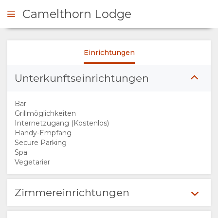
Camelthorn Lodge
Einrichtungen
NFRAGEN
Unterkunftseinrichtungen
ÜBERSICHT
Bar
ÜBER
Grillmöglichkeiten
Internetzugang (Kostenlos)
Handy-Empfang
UNS
Secure Parking
Spa
WARUM HIER
Vegetarier
ÜBERNACHTEN
Zimmereinrichtungen
EINRICHTUNGEN