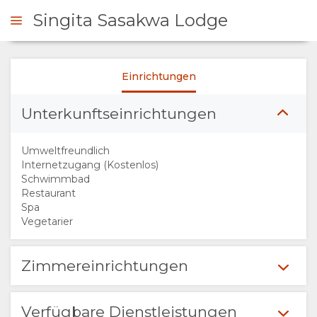
Singita Sasakwa Lodge
Einrichtungen
NFRAGEN
Unterkunftseinrichtungen
ÜBERSICHT
Umweltfreundlich
ÜBER
Internetzugang (Kostenlos)
Schwimmbad
Restaurant
UNS
Spa
Vegetarier
WARUM HIER
Zimmereinrichtungen
ÜBERNACHTEN
EINRICHTUNGEN
Verfügbare Dienstleistungen