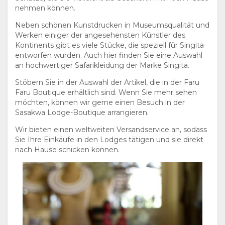
Es ist schwierig, genau vorherzusagen, wo sich die
nehmen können.
wandernden Gnus in einem bestimmten Monat
Neben schönen Kunstdrucken in Museumsqualität und
aufhalten werden, da die Bewegungen stark vom
Werken einiger der angesehensten Künstler des
Wetter abhängen. Im Allgemeinen ziehen die Tiere im
Kontinents gibt es viele Stücke, die speziell für Singita
Laufe des Jahres von November bis März von den
entworfen wurden. Auch hier finden Sie eine Auswahl
feuchten südlichen und östlichen Ebenen der
an hochwertiger Safarikleidung der Marke Singita.
Serengeti durch die westliche und zentrale Region in
den trockeneren Norden des Serengeti-Nationalparks,
Stöbern Sie in der Auswahl der Artikel, die in der Faru
sowohl nördlich als auch südlich des Mara-Flusses, von
Faru Boutique erhältlich sind. Wenn Sie mehr sehen
Ende Mai bis Oktober.
möchten, können wir gerne einen Besuch in der
Sasakwa Lodge-Boutique arrangieren.
Wir bieten einen weltweiten Versandservice an, sodass
Sie Ihre Einkäufe in den Lodges tätigen und sie direkt
nach Hause schicken können.