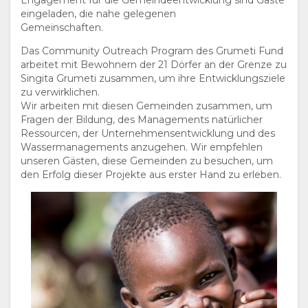
Engagement für die Gemeindeentwicklung sind Gäste
Tag mit einem bunt bemalten Himmel ausklingen
eingeladen, die nahe gelegenen
lässt, verkörpern idyllische Sundowner-Stopps in
Gemeinschaften.
exklusiver Umgebung die Romantik von Safaris tief im
Das Community Outreach Program des Grumeti Fund
Busch. Begleitet von einer kühlen Abendbrise und der
arbeitet mit Bewohnern der 21 Dörfer an der Grenze zu
Schönheit des klaren Nachthimmels über uns enthüllt
Singita Grumeti zusammen, um ihre Entwicklungsziele
die ruhige Rückfahrt zur Lodge oft den schwer
zu verwirklichen.
fassbaren Zauber des nächtlichen Afrikas und sorgt so
Wir arbeiten mit diesen Gemeinden zusammen, um
für einen würdigen Abschluss.
Fragen der Bildung, des Managements natürlicher
Wärme & Weisheit
Ressourcen, der Unternehmensentwicklung und des
Wassermanagements anzugehen. Wir empfehlen
Die erfahrenen Field Guides und Tracker von Singita
unseren Gästen, diese Gemeinden zu besuchen, um
vermitteln eine Fülle an Wissen und gehen intuitiv auf
den Erfolg dieser Projekte aus erster Hand zu erleben.
die Interessen jedes Gastes und jeder Gruppe ein. Sie
strahlen eine grenzenlose Leidenschaft für die Tierwelt
und Wildnis Afrikas aus. Ihr fundiertes Wissen über das
Gebiet — und die inhärente Rolle, die jeder Pflanze,
jedem Insekt, jedem Vogel, Säugetier, Raubtier und
jeder Jahreszeit in seiner einzigartigen Ökologie
innewohnt — macht jede Begegnung und Sichtung
umso bedeutsamer und erhöht jede Verbindung zur
Natur.