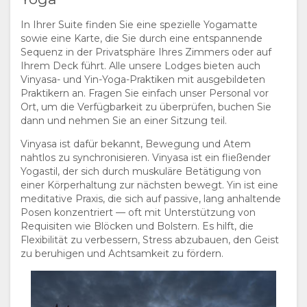
und Zahlen zum Erfolg des Schutzes dieses Gebiets.
Die Kombination aus einem Kaffee am Morgen oder
In Ihrer Suite finden Sie eine spezielle Yogamatte
einem Drink am späten Nachmittag macht es zu
sowie eine Karte, die Sie durch eine entspannende
einem großartigen Ort, um die Schönheit der
Sequenz in der Privatsphäre Ihres Zimmers oder auf
Landschaft in vollen Zügen zu genießen, aber auch
Ihrem Deck führt. Alle unsere Lodges bieten auch
den Umfang und die Bedeutung der Arbeit der
Vinyasa- und Yin-Yoga-Praktiken mit ausgebildeten
Abteilung zur Bekämpfung der Wilderei des Singita
Praktikern an. Fragen Sie einfach unser Personal vor
Grumeti Fund in Augenschein zu nehmen.
Ort, um die Verfügbarkeit zu überprüfen, buchen Sie
Hinweis: Der Aufstieg zum OP7 erfolgt auf einem
dann und nehmen Sie an einer Sitzung teil.
steilen Feldweg. Gute Wanderschuhe werden
Vinyasa ist dafür bekannt, Bewegung und Atem
empfohlen.
nahtlos zu synchronisieren. Vinyasa ist ein fließender
Yogastil, der sich durch muskuläre Betätigung von
einer Körperhaltung zur nächsten bewegt. Yin ist eine
meditative Praxis, die sich auf passive, lang anhaltende
Posen konzentriert — oft mit Unterstützung von
Requisiten wie Blöcken und Bolstern. Es hilft, die
Flexibilität zu verbessern, Stress abzubauen, den Geist
zu beruhigen und Achtsamkeit zu fördern.