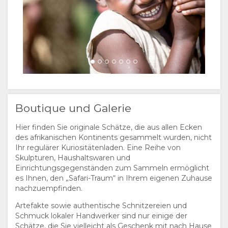
Die wichtigsten Arten, die Sie wahrscheinlich sehen
werden
Während Ihres Aufenthalts in Singita werden Sie
wahrscheinlich eine Vielzahl von Wildtieren
beobachten, darunter Geparden, Bartgnus,
Fledermausohrfuchs, Massai-Giraffe, Löwe, Elefant,
Büffel, Leopard und den seltenen Colobus-Affen.
Wann ist die Hauptsaison, um die Wanderung der Gnus
zu beobachten?
Boutique und Galerie
Die ständige Suche der Gnus nach Nahrung und
Hier finden Sie originale Schätze, die aus allen Ecken
Wasser hat keinen wirklichen Anfang und kein Ende.
des afrikanischen Kontinents gesammelt wurden, nicht
Der einzige Anfang ist die Geburt der Kälber — fast
Ihr regulärer Kuriositätenladen. Eine Reihe von
400.000 Gnuskälber werden in einem Zeitraum von 6
Skulpturen, Haushaltswaren und
Wochen, normalerweise zwischen Ende Januar und
Einrichtungsgegenständen zum Sammeln ermöglicht
Mitte März, geboren. Der Migrationspfad variiert von
es Ihnen, den „Safari-Traum“ in Ihrem eigenen Zuhause
Jahr zu Jahr, abhängig vom Wetter und anderen
nachzuempfinden.
Umweltfaktoren.
Artefakte sowie authentische Schnitzereien und
Zu welcher Jahreszeit können wir die Wanderung der
Schmuck lokaler Handwerker sind nur einige der
Gnus beobachten und in welchem Gebiet?
Schätze, die Sie vielleicht als Geschenk mit nach Hause