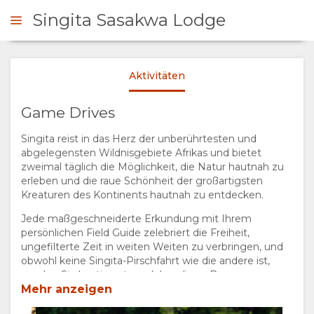
Singita Sasakwa Lodge
Aktivitäten
NFRAGEN
Game Drives
ÜBERSICHT
Singita reist in das Herz der unberührtesten und
abgelegensten Wildnisgebiete Afrikas und bietet
ÜBER
zweimal täglich die Möglichkeit, die Natur hautnah zu
erleben und die raue Schönheit der großartigsten
UNS
Kreaturen des Kontinents hautnah zu entdecken.
Jede maßgeschneiderte Erkundung mit Ihrem
WARUM HIER
AUFENTHALT
persönlichen Field Guide zelebriert die Freiheit,
ungefilterte Zeit in weiten Weiten zu verbringen, und
obwohl keine Singita-Pirschfahrt wie die andere ist,
ÜBERNACHTEN
ZIMMERKATEGORIE
GALERIE
werden Sie bestimmt von lebendigen Begegnungen
mit Afrikas berühmtester Tierwelt verzaubert sein, die
Mehr anzeigen
EINRICHTUNGEN
UNTERKUNFTS-
FOTOS
GENIESSEN
dank des unermüdlichen Einsatzes der