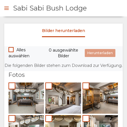
Sabi Sabi Bush Lodge
Bilder herunterladen
NFRAGEN
Alles
0 ausgewählte
ÜBERSICHT
auswählen
Bilder
ÜBER
Die folgenden Bilder stehen zum Download zur Verfügung.
Fotos
UNS
WARUM HIER
AUFENTHALT
ÜBERNACHTEN
ZIMMERKATEGORIE
GALERIE
EINRICHTUNGEN
UNTERKUNFTS-
FOTOS