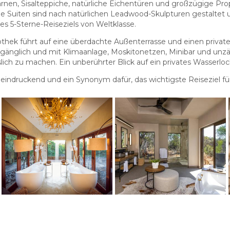
nen, Sisalteppiche, natürliche Eichentüren und großzügige Prop
Die Suiten sind nach natürlichen Leadwood-Skulpturen gestaltet
s 5-Sterne-Reiseziels von Weltklasse.
othek führt auf eine überdachte Außenterrasse und einen private
gänglich und mit Klimaanlage, Moskitonetzen, Minibar und unzäh
ich zu machen. Ein unberührter Blick auf ein privates Wasserloch
eeindruckend und ein Synonym dafür, das wichtigste Reiseziel für S