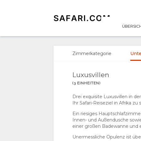
ÜBERSIC
ÜBERSICHT
ÜBER
Zimmerkategorie
Unte
UNS
Luxusvillen
WARUM HIER
AUFENTHALT
(3 EINHEITEN)
ÜBERNACHTEN
ZIMMERKATEGORIE
Drei exquisite Luxusvillen in 
Ihr Safari-Reiseziel in Afrika 
EINRICHTUNGEN
UNTERKUNFTS-
Ein riesiges Hauptschlafzimme
Innen- und Außendusche sowie 
einer großen Badewanne und 
DOKUMENTE
ARTEN
Unermessliche Opulenz ist übera