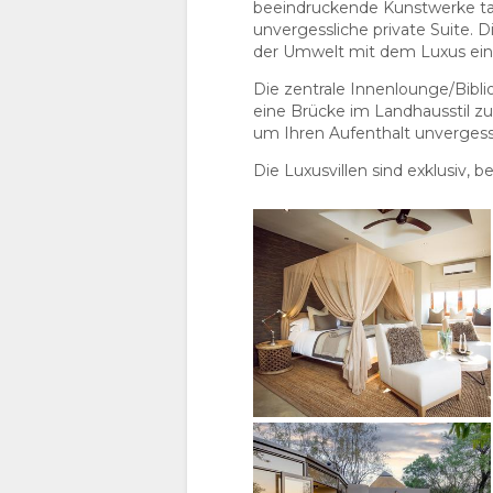
GALERIE
beeindruckende Kunstwerke tar
unvergessliche private Suite. 
der Umwelt mit dem Luxus eine
FOTOS
GENIESSEN
Die zentrale Innenlounge/Bibli
BILDER
AKTIVITÄTEN
LANDKARTE
eine Brücke im Landhausstil zu
um Ihren Aufenthalt unvergessl
HERUNTERLADEN
ORT
KONTAKT
Die Luxusvillen sind exklusiv, b
VIDEOS
WEGBESCHREIBUNGEN
SPRACHE
WECHSELN
SPANISCH
FRANZÖSISCH
ENGLISCH