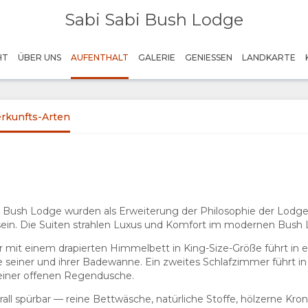
Sabi Sabi Bush Lodge
HT
ÜBER UNS
AUFENTHALT
GALERIE
GENIESSEN
LANDKARTE
rkunfts-Arten
der Bush Lodge wurden als Erweiterung der Philosophie der Lodge
zu sein. Die Suiten strahlen Luxus und Komfort im modernen Bush 
r mit einem drapierten Himmelbett in King-Size-Größe führt in
seiner und ihrer Badewanne. Ein zweites Schlafzimmer führt i
einer offenen Regendusche.
ll spürbar — reine Bettwäsche, natürliche Stoffe, hölzerne Kronl