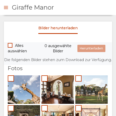
Giraffe Manor
Bilder herunterladen
ZT BUCHEN
Alles
0 ausgewählte
ÜBERSICHT
auswählen
Bilder
ÜBER
Die folgenden Bilder stehen zum Download zur Verfügung.
Fotos
UNS
WARUM HIER
AUFENTHALT
ÜBERNACHTEN
ZIMMERKATEGORIE
GALERIE
EINRICHTUNGEN
FOTOS