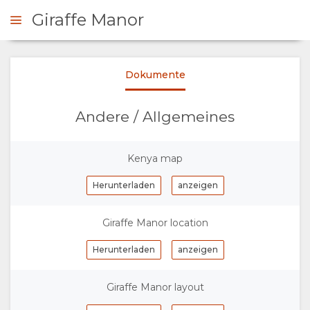
Giraffe Manor
Dokumente
ZT BUCHEN
Andere / Allgemeines
ÜBERSICHT
Kenya map
ÜBER
Herunterladen
anzeigen
UNS
Giraffe Manor location
WARUM HIER
Herunterladen
anzeigen
ÜBERNACHTEN
Giraffe Manor layout
EINRICHTUNGEN