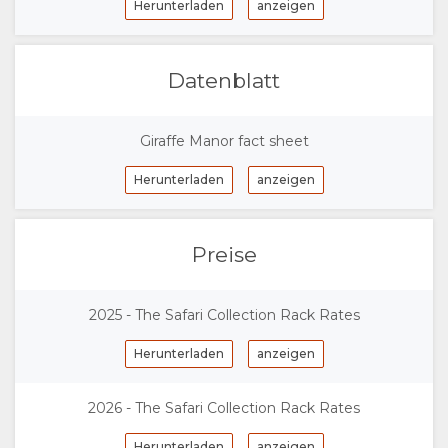
Herunterladen
anzeigen
DOKUMENTE
AUFENTHALT
Datenblatt
ZIMMERKATEGORIE
GALERIE
Giraffe Manor fact sheet
FOTOS
GENIESSEN
Herunterladen
anzeigen
VIDEOS
AKTIVITÄTEN
LANDKARTE
Preise
VIRTUELLE
RESTAURANT
ORT
KONTAKT
TOUR
WEGBESCHREIBUNGEN
SPRACHE
2025 - The Safari Collection Rack Rates
Herunterladen
anzeigen
WECHSELN
SPANISCH
2026 - The Safari Collection Rack Rates
Herunterladen
anzeigen