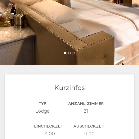
VIDEOS
WEGBESCHREIBUNGEN
SPRACHE
HERUNTERLADEN
WECHSELN
SPANISCH
FRANZÖSISCH
ITALIENISCH
HOLLÄNDISCH
Kurzinfos
NORWEGIAN
TYP
ANZAHL ZIMMER
Lodge
21
PORTUGIESE
SWEDISH
EINCHECKZEIT
AUSCHECKZEIT
14:00
11:00