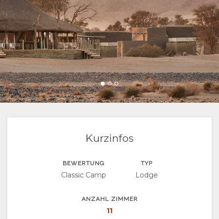
VIDEOS
AKTIVITÄTEN
LANDKARTE
ORT
KONTAKT
WEGBESCHREIBUNGEN
SPRACHE
WECHSELN
FRANZÖSISCH
SPANISCH
Kurzinfos
ITALIENISCH
BEWERTUNG
TYP
Classic Camp
Lodge
PORTUGIESE
RUSSISCH
ANZAHL ZIMMER
11