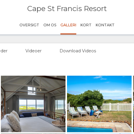
Cape St Francis Resort
Credit: Franz Rabe
OVERSIGT
OM OS
GALLERI
KORT
KONTAKT
Credit: Franz Rabe
eder
Videoer
Download Videos
Credit: Franz Rabe
Credit: Franz Rabe
Credit: Franz Rabe