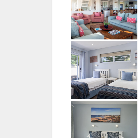
ITALIENSK
HOLLANDSK
NORWEGIAN
PORTUGISISK
SWEDISH
CHINESE
(SIMPLIFIED)
ENGELSK