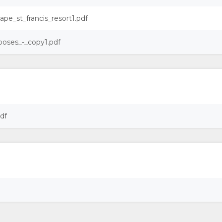
ape_st_francis_resort1.pdf
poses_-_copy1.pdf
df