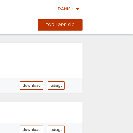
DANISH
FORHØRE SIG
download
udsigt
download
udsigt