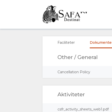
OVERSIGT
OM
Faciliteter
Dokumente
OS
Other / General
FACILITETER
Cancellation Policy
DOKUMENTER
GALLERI
Aktiviteter
BILLEDER
KORT
csfr_activity_sheets_web1.pdf