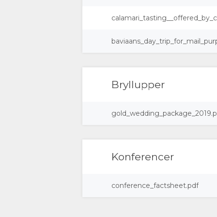
DOWNLOAD
BELIGGENHED
KONTAKT
calamari_tasting__offered_by_c
BILLEDER
VEJLEDNING
SKIFT
baviaans_day_trip_for_mail_pur
VIDEOER
SPROG
DOWNLOAD
TYSK
Bryllupper
VIDEOS
SPANSK
gold_wedding_package_2019.p
FRANSK
ITALIENSK
Konferencer
HOLLANDSK
conference_factsheet.pdf
NORWEGIAN
PORTUGISISK