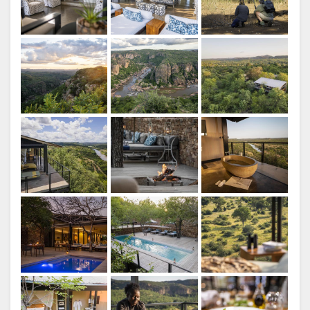
NORWEGIAN
PORTUGISISK
SWEDISH
CHINESE
(SIMPLIFIED)
ENGELSK