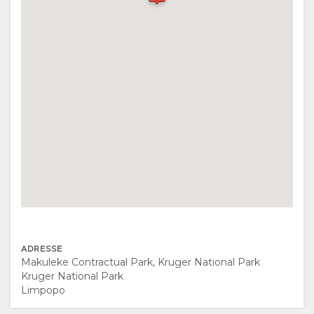
FACILITETER
VEJLEDNING
DOKUMENTER
KONTAKT
SKIFT
SPROG
TYSK
SPANSK
FRANSK
ADRESSE
ITALIENSK
Makuleke Contractual Park, Kruger National Park
Kruger National Park
HOLLANDSK
Limpopo