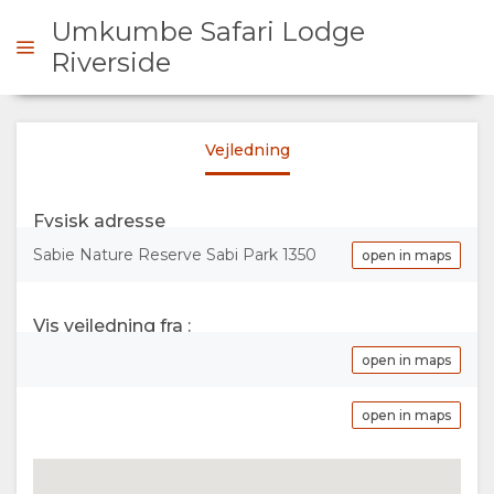
Umkumbe Safari Lodge
Riverside
RHØRE SIG
Vejledning
OVERSIGT
Fysisk adresse
OM
Sabie Nature Reserve Sabi Park 1350
open in maps
OS
Vis vejledning fra :
HVORFOR
OPHOLD
open in maps
BLIVE
VÆRELSESTYPER
GALLERI
open in maps
HER
BILLEDER
NYDE