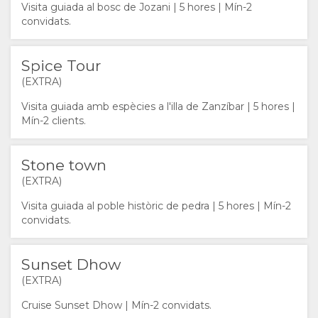
Zanzibar
Visita guiada al bosc de Jozani | 5 hores | Mín-2
TE AQUÍ?
IMATGES
GAUDIR
Elewana collection
convidats.
INSTAL·LACIONS
VÍDEOS
ACTIVITATS
Spice Tour
(EXTRA)
DOCUMENTS
DESCARREGA
RESTAURANTS
Visita guiada amb espècies a l'illa de Zanzíbar | 5 hores |
VÍDEOS
MAPA
Mín-2 clients.
UBICACIÓ
CONTACTE
Stone town
(EXTRA)
DIRECCIONS
CANVIAR
Visita guiada al poble històric de pedra | 5 hores | Mín-2
convidats.
D’IDIOMA
ALEMANY
Sunset Dhow
(EXTRA)
ESPANYOL
Cruise Sunset Dhow | Mín-2 convidats.