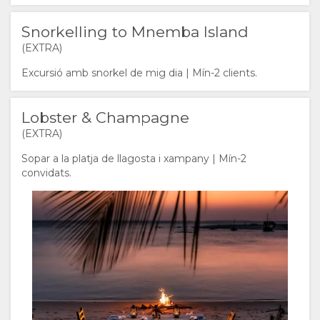
FRANCÈS
Snorkelling to Mnemba Island
ANGLÈS
(EXTRA)
Excursió amb snorkel de mig dia | Mín-2 clients.
Lobster & Champagne
(EXTRA)
Sopar a la platja de llagosta i xampany | Mín-2
convidats.