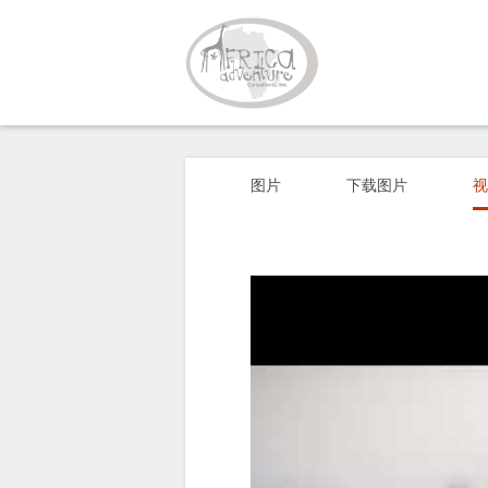
概
观
图片
下载图片
视
关
于
我
们
为
留