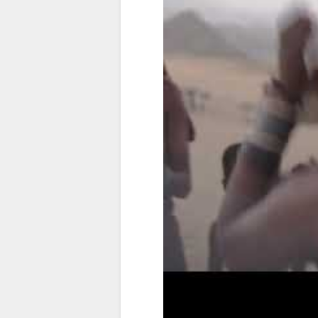
何
宿
在
房
图
此
间
片
留
类
库
宿
型
图
设
片
施
下
文
载
件
图
片