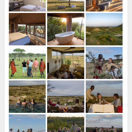
设
图
施
片
库
信用: Saruni Basecamp
图
片
视
信用: Saruni Basecamp
频
下
载