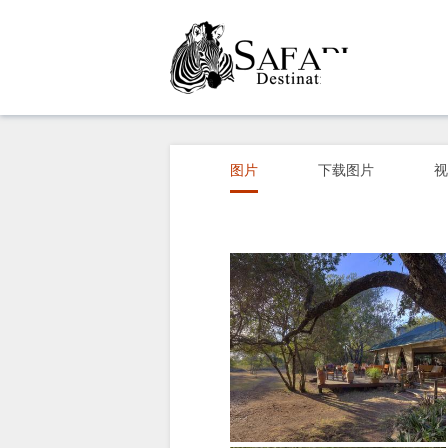
概
观
图片
下载图片
视
关
于
我
们
设
图