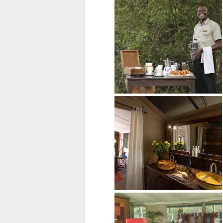
施
片
库
图
片
下
载
图
片
视
频