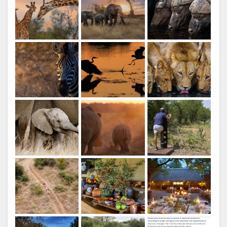
视
频
地
图
地
联
点
系
方
更
向
换
语
言