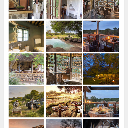
设
图
施
片
库
图
片
视
频
下
载