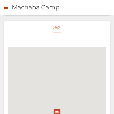
Machaba Camp
地点
询问
概
观
关
于
我
们