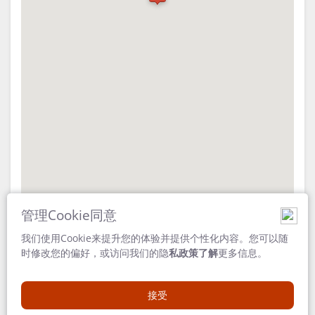
设
尽
施
责
文
的
件
旅
游
认
图
管理Cookie同意
证
片
我们使用Cookie来提升您的体验并提供个性化内容。您可以随
地址
与
库
时修改您的偏好，或访问我们的隐
私政策了解
更多信息。
Khwai
Ngamiland East
可
图
地
接受