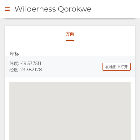
Wilderness Qorokwe
方向
询问
座标
概
纬度: -19.577511
在地图中打开
经度: 23.382178
观
关
于
我
们