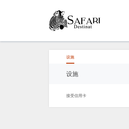
概
观
设施
关
设施
于
我
接受信用卡
们
设