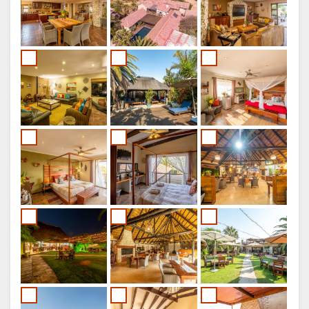
设
图
施
片
库
图
片
视
频
地
图