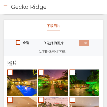
Gecko Ridge
下载图片
询问
全选
0 选择的图片
概
以下图像可供下载。
观
照片
关
于
我
们