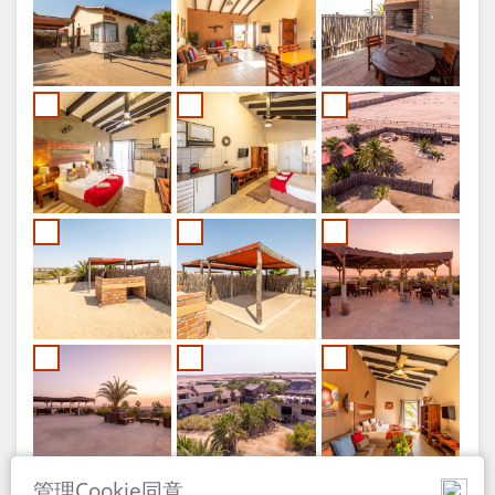
地
联
点
系
方
更
向
换
语
言
德
语
西
班
管理Cookie同意