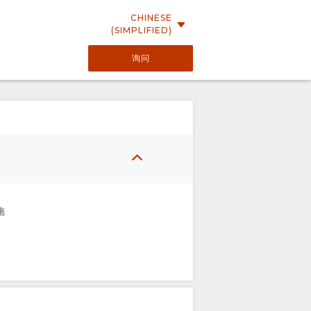
CHINESE
(SIMPLIFIED)
询问
施
）