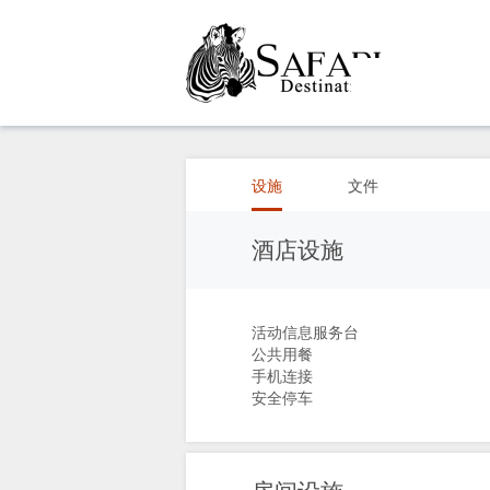
概
观
设施
文件
关
酒店设施
于
活动信息服务台
我
公共用餐
手机连接
们
安全停车
设