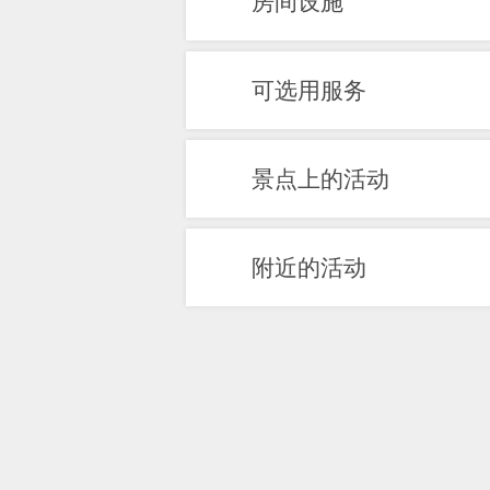
房间设施
施
文
可选用服务
件
图
景点上的活动
片
附近的活动
库
图
地
片
图
下
地
联
载
点
系