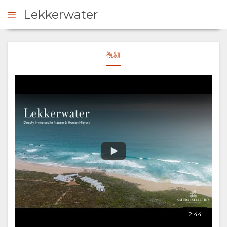
Lekkerwater
視頻
詢問
概
觀
關
於
我
們
2:44