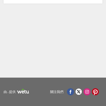
設
圖
施
片
文
庫
件
圖
片
視
頻
地
由...提供
關注我們
圖