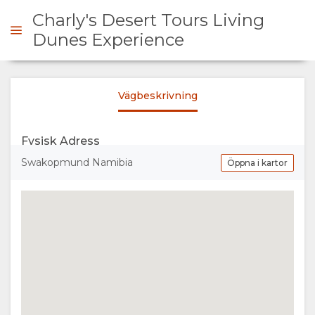
Charly's Desert Tours Living
Dunes Experience
ÖRFRÅGAN
Vägbeskrivning
ÖVERSIKT
Fysisk Adress
OM
Swakopmund Namibia
Öppna i kartor
OSS
FACILITETER
GALLERI
BILDER
KARTA
VIDEO
PLATS