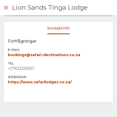
Lion Sands Tinga Lodge
Kontaktinfo
ÖRFRÅGAN
Förfrågningar
ÖVERSIKT
E-MAIL
bookings@safari-destinations.co.za
OM
TEL
+27823228357
OSS
WEBSIDAN
https://www.safarilodges.co.za/
FACILITETER
GALLERI
DOKUMENT
BILDER
KARTA
VIRTUELL
PLATS
KONTAKT