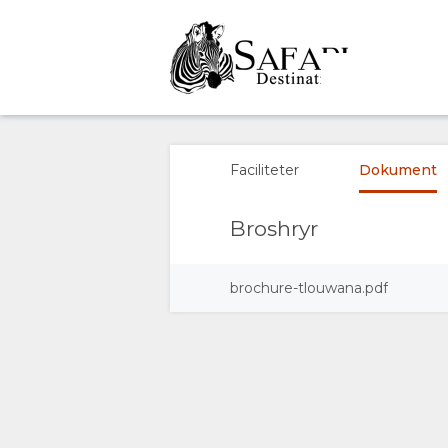
ÖVERSIKT
OM
Faciliteter
Dokument
OSS
Broshryr
FACILITETER
brochure-tlouwana.pdf
DOKUMENT
GALLERI
BILDER
KARTA