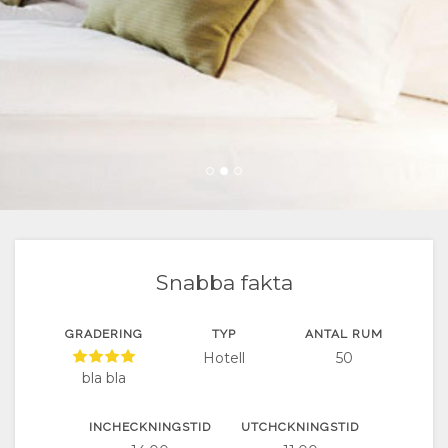
VÄGBESKRIVNING
ÄNDRA
SPRÅK
TYSK
SPANSKA
FRANSK
ITALIENSK
Snabba fakta
HOLLÄNDSKA
GRADERING
TYP
ANTAL RUM
Hotell
50
NORWEGIAN
bla bla
PORTUGISISK
INCHECKNINGSTID
UTCHCKNINGSTID