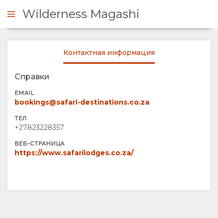
Wilderness Magashi
Контактная информация
ЗАПРОС
Справки
ОБЗОР
EMAIL
bookings@safari-destinations.co.za
О
ТЕЛ
+27823228357
НАС
ВЕБ-СТРАНИЦА
https://www.safarilodges.co.za/
ФУНКЦИОНАЛЬНЫЕ
ОТВЕТСТВЕННЫЙ
ВОЗМОЖНОСТИ
ТУРИЗМ
THE
ГАЛЕРЕЯ