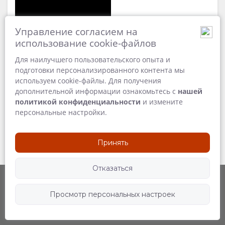
GOOD
ИЗОБРАЖЕНИЯ
Управление согласием на
Discover Rwanda: The
WE
ВИДЕО
Land Of A Thousand
использование cookie-файлов
Hills
DO
СКАЧАТЬ
Для наилучшего пользовательского опыта и
104 MB
подготовки персонализированного контента мы
используем cookie-файлы. Для получения
ВИДЕО
дополнительной информации ознакомьтесь с
нашей
политикой конфиденциальности
и измените
КАРТА
персональные настройки.
РАСПОЛОЖЕНИЕ
КОНТАКТ
Принять
НАПРАВЛЕНИЯ
ИЗМЕНИТЬ
Отказаться
ЯЗЫК
Просмотр персональных настроек
Способ движения
Следите за нами
НЕМЕЦКИЙ