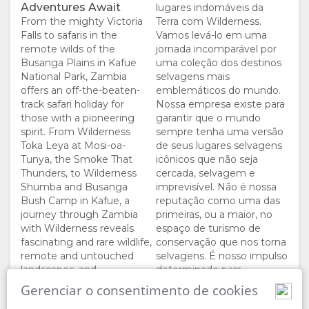
Adventures Await
lugares indomáveis da
AQUI
QUARTOS
IMAGENS
From the mighty Victoria
Terra com Wilderness.
Falls to safaris in the
Vamos levá-lo em uma
INSTALAÇÕES
VÍDEOS
remote wilds of the
jornada incomparável por
Busanga Plains in Kafue
uma coleção dos destinos
National Park, Zambia
selvagens mais
BAIXAR
offers an off-the-beaten-
emblemáticos do mundo.
track safari holiday for
Nossa empresa existe para
VÍDEOS
those with a pioneering
garantir que o mundo
spirit. From Wilderness
sempre tenha uma versão
Toka Leya at Mosi-oa-
de seus lugares selvagens
DIVIRTA-
Tunya, the Smoke That
icônicos que não seja
Thunders, to Wilderness
cercada, selvagem e
SE
Shumba and Busanga
imprevisível. Não é nossa
Bush Camp in Kafue, a
reputação como uma das
ATIVIDADES
MAPA
journey through Zambia
primeiras, ou a maior, no
with Wilderness reveals
espaço de turismo de
fascinating and rare wildlife,
conservação que nos torna
LOCALIZAÇÃO
CONTATO
remote and untouched
selvagens. É nosso impulso
landscapes, and
determinado para
COMO
ALTERAR
unforgettable adventure.
continuar. Para continuar
Gerenciar o consentimento de cookies
protegendo, explorando e