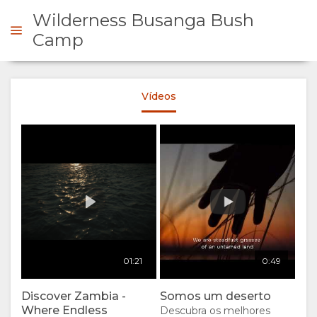
Wilderness Busanga Bush
Camp
Discover Zambia - Where
Endless Adventures Await
FORME-SE
Vídeos
Credit:
Play
00:00
Wilder
VISÃO
GERAL
SOBRE
NÓS
01:21
0:49
PORQUÊ
ESTADIA
Discover Zambia -
Somos um deserto
FICAR
TIPOS DE
GALERIA
Where Endless
Descubra os melhores