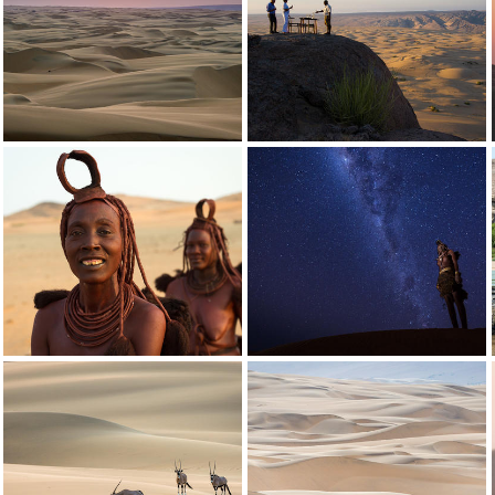
Crédito: Wilderness
Wilderness Serra Cafema
Crédito: Wilderness
Wilderness Serra Cafema
Crédito: Wilderness
Experimente vistas deslumbrantes sobre as dunas intermináveis
Wilderness Serra Cafema
Crédito: Wilderness
As bebidas param com uma visão expansiva
Wilderness Serra Cafema
Crédito: Wilderness
Os Himba são caçadores-coletores nômades indígenas da região de K
Wilderness Serra Cafema