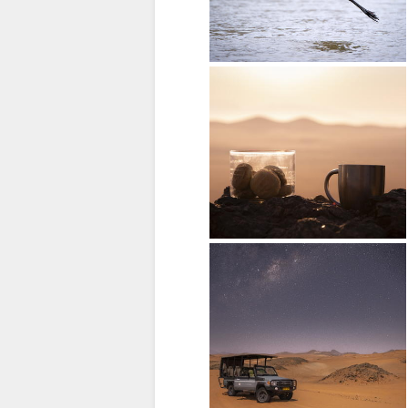
As mulheres Himba são
Crocodi