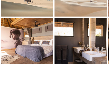
Crédito: Wilderness
Crianças Himba crescem ao cuidado das mulheres da aldeia
Wilderness Serra Cafema
Crédito: Wilderness
 famosas por cobrir-se com pasta otjize [uma mistura cosmética de gordu
Wilderness Serra Cafema
Crédito: Wilderness
Os Himba vivem em um dos ambientes mais severos da Terra
Wilderness Serra Cafema
Crédito: Wilderness
lo do Nilo ocorrem nesta área do Kunene e são frequentemente vistos n
Wilderness Serra Cafema
Crédito: Wilderness