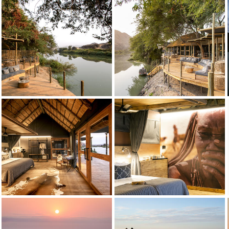
Wilderness Serra Cafema
Crédito: Wilderness
Wilderness Serra Cafema
Crédito: Wilderness
Wilderness Serra Cafema
Crédito: Wilderness
Wilderness Serra Cafema
Crédito: Wilderness
Wilderness Serra Cafema
Crédito: Wilderness
Wilderness Serra Cafema