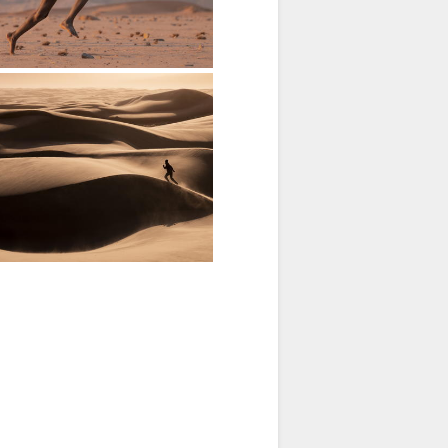
ra butírica e pigmento ocre]
a Serra Cafema