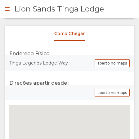
Lion Sands Tinga Lodge
Como Chegar
FORME-SE
Endereço Físico
VISÃO
Tinga Legends Lodge Way
aberto no maps
GERAL
Direções apartir desde :
SOBRE
aberto no maps
NÓS
INSTALAÇÕES
GALERIA
DOCUMENTAÇÃO
IMAGENS
MAPA