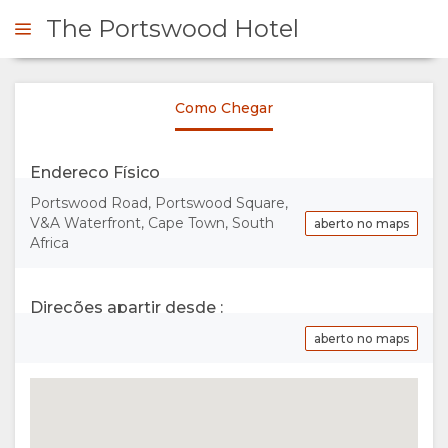
The Portswood Hotel
Como Chegar
FORME-SE
Endereço Físico
VISÃO
Portswood Road, Portswood Square,
V&A Waterfront, Cape Town, South
aberto no maps
GERAL
Africa
SOBRE
Direções apartir desde :
NÓS
aberto no maps
INSTALAÇÕES
TURISMO
RESPONSÁVEL