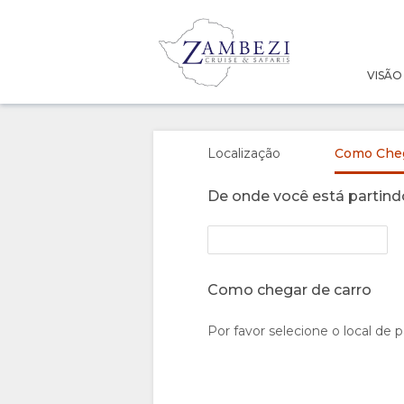
VISÃO
VISÃO
GERAL
Localização
Como Che
SOBRE
De onde você está partind
NÓS
PORQUÊ
ESTADIA
Como chegar de carro
FICAR
TIPOS DE
GALERIA
Por favor selecione o local de p
AQUI
QUARTOS
IMAGENS
DIVIRTA-