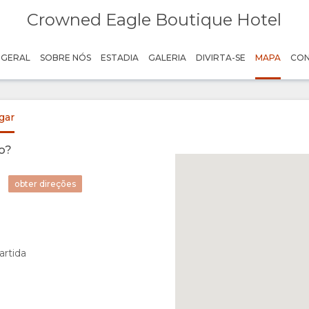
Crowned Eagle Boutique Hotel
 GERAL
SOBRE NÓS
ESTADIA
GALERIA
DIVIRTA-SE
MAPA
CO
gar
o?
obter direções
artida