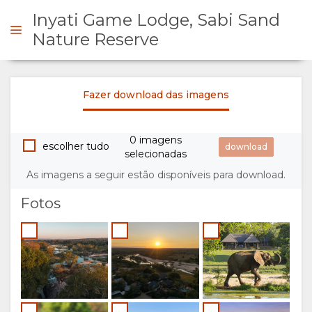
Inyati Game Lodge, Sabi Sand
Nature Reserve
FORME-SE
Fazer download das imagens
VISÃO
0 imagens
escolher tudo
selecionadas
GERAL
As imagens a seguir estão disponíveis para download.
SOBRE
Fotos
NÓS
INSTALAÇÕES
GALERIA
DOCUMENTAÇÃO
IMAGENS