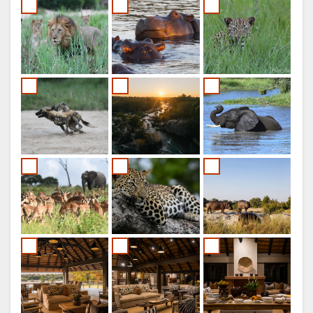
FRANCÊS
ITALIANO
HOLANDÊS
NORWEGIAN
SWEDISH
DANISH
CHINESE
(SIMPLIFIED)
INGLÊS