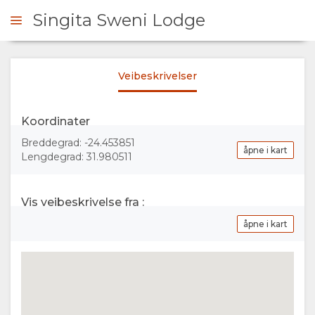
Singita Sweni Lodge
Veibeskrivelser
ONTAKT
Koordinater
OVERSIKT
Breddegrad: -24.453851
åpne i kart
Lengdegrad: 31.980511
OM
OSS
Vis veibeskrivelse fra :
åpne i kart
FASILITETER
GALLERI
DOKUMENTER
BILDER
KART
VIDEOER
PLASSERING