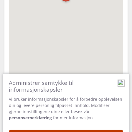
LAST
VEIBESKRIVELSER
NED
KONTAKT
VIDEOER
BYTT
SPRÅK
TYSK
SPANSK
Administrer samtykke til
informasjonskapsler
FRANSK
Vi bruker informasjonskapsler for å forbedre opplevelsen
ADRESSE
din og levere personlig tilpasset innhold. Modifiser
ITALIENSK
Hunters Road
gjerne innstillingene dine eller besøk vår
Chobe
personvernerklæring
for mer informasjon.
NEDERLANSK
Chobe Forest reserve
0000